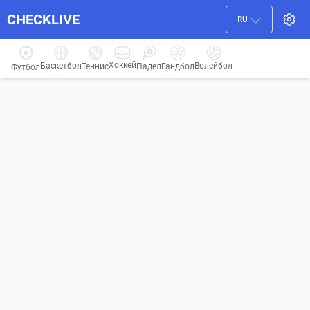
CHECKLIVE
RU
Хоккей
Баскетбол
Волейбол
Гандбол
Теннис
Падел
Футбол