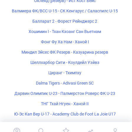
Окленд (резерв) - Ист Кост Бейс
Валмиера ФК/ВСС U-15 - СК Кенгарус / Саласпилс U-15
Балларат 2 - Форест Рейнджерс 2
Хошимин I - Тхан Кхоанг Сан Вьетнам
Фонг Фу Ха Нам - Ханой I
Миндил Эйсес ФК Резерв - Казуарина резерв
Шеллхарбор Сити - Коулдейл Уэйвз
Циранг - Тхимпху
Dalma Tigers - Adivasi Green SC
Дарвин Олимпик U-23 - Палмерстон Роверс ФК U-23
ТНГ Тхай Нгуен - Ханой II
Ю-Эс Кап Вер U-17 - Academy Club de Foot La Joie U17
Пласа Амадор - Тауро ФК