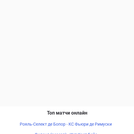
Топ матчи онлайн
Рояль-Селект де Бопор - КС Фьюри де Римуски