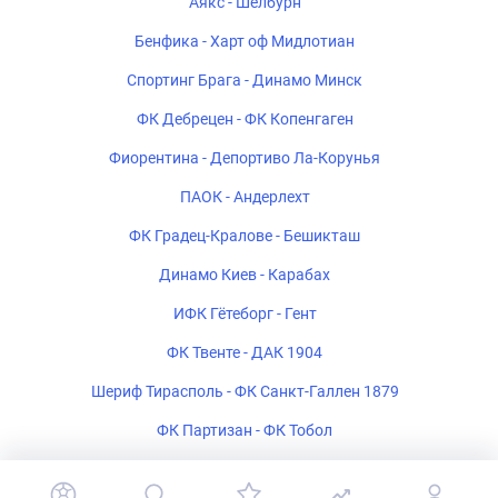
Аякс - Шелбурн
Бенфика - Харт оф Мидлотиан
Спортинг Брага - Динамо Минск
ФК Дебрецен - ФК Копенгаген
Фиорентина - Депортиво Ла-Корунья
ПАОК - Андерлехт
ФК Градец-Кралове - Бешикташ
Динамо Киев - Карабах
ИФК Гётеборг - Гент
ФК Твенте - ДАК 1904
Шериф Тирасполь - ФК Санкт-Галлен 1879
ФК Партизан - ФК Тобол
Богемиан - ФК Мидтьюлланн