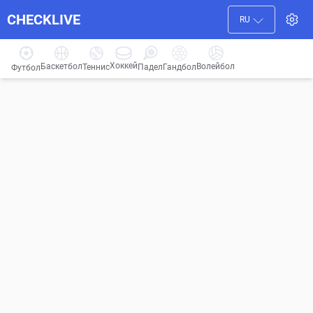
CHECKLIVE
RU
Хоккей
Баскетбол
Волейбол
Гандбол
Теннис
Падел
Футбол