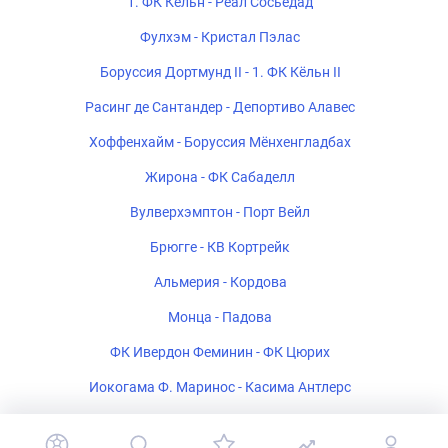
1. ФК Кёльн - Реал Сосьедад
Фулхэм - Кристал Пэлас
Боруссия Дортмунд II - 1. ФК Кёльн II
Расинг де Сантандер - Депортиво Алавес
Хоффенхайм - Боруссия Мёнхенгладбах
Жирона - ФК Сабаделл
Вулверхэмптон - Порт Вейл
Брюгге - КВ Кортрейк
Альмерия - Кордова
Монца - Падова
ФК Ивердон Феминин - ФК Цюрих
Иокогама Ф. Маринос - Касима Антлерс
Полония Варшава - Рух Хожув