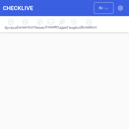
CHECKLIVE
RU
Хоккей
Баскетбол
Волейбол
Гандбол
Теннис
Падел
Футбол