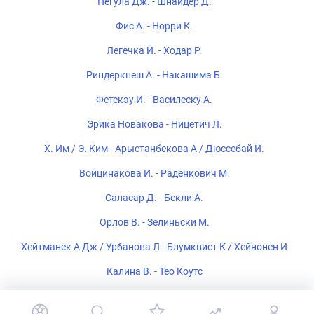
Пегула Дж. - Шнайдер Д.
Фис А. - Норри К.
Легечка Й. - Ходар Р.
Риндеркнеш А. - Накашима Б.
Фетекэу И. - Василеску А.
Эрика Новакова - Ницетич Л.
Х. Им / Э. Ким - Арыстанбекова А / Дюссебай И.
Войцинакова И. - Раденкович М.
Саласар Д. - Бекли А.
Орлов В. - Зелиньски М.
Хейтманек А Дж / Урбанова Л - Блумквист К / Хейнонен И
Калина В. - Тео Коутс
Хеннеманн К. - Ирене Бурилло Эскорихуела