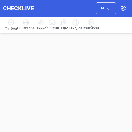
CHECKLIVE
RU
Хоккей
Баскетбол
Волейбол
Гандбол
Теннис
Падел
Футбол