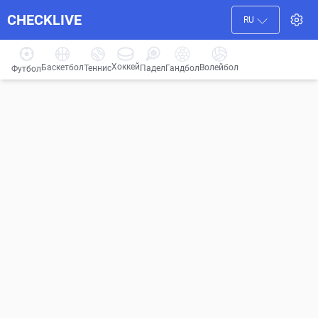
CHECKLIVE
RU
Хоккей
Баскетбол
Волейбол
Гандбол
Теннис
Падел
Футбол