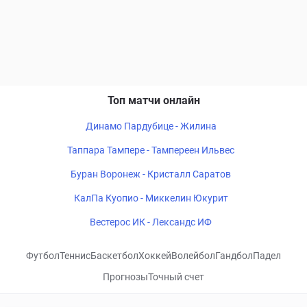
Топ матчи онлайн
Динамо Пардубице - Жилина
Таппара Тампере - Тампереен Ильвес
Буран Воронеж - Кристалл Саратов
КалПа Куопио - Миккелин Юкурит
Вестерос ИК - Лександс ИФ
Футбол
Теннис
Баскетбол
Хоккей
Волейбол
Гандбол
Падел
Прогнозы
Точный счет