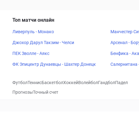
Топ матчи онлайн
Ливерпуль - Монако
Манчестер Си
Джохор Дарул Такзим - Челси
Арсенал - Бо
ПЕК Зволле - Аякс
Бенфика - Ак
ФК Эпицентр Дунаевцы - Шахтер Донецк
Салернитана 
Футбол
Теннис
Баскетбол
Хоккей
Волейбол
Гандбол
Падел
Прогнозы
Точный счет
Посетить
VK
CHECKLIVE
Прогнозы
Капперы
Фрибеты
Школа 