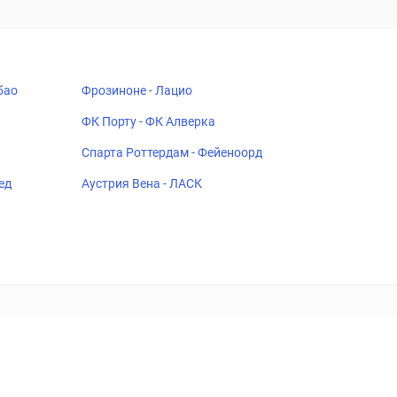
бао
Фрозиноне - Лацио
ФК Порту - ФК Алверка
Спарта Роттердам - Фейеноорд
ед
Аустрия Вена - ЛАСК
18+
Когда пропадает удовольствие - остановись!
ка