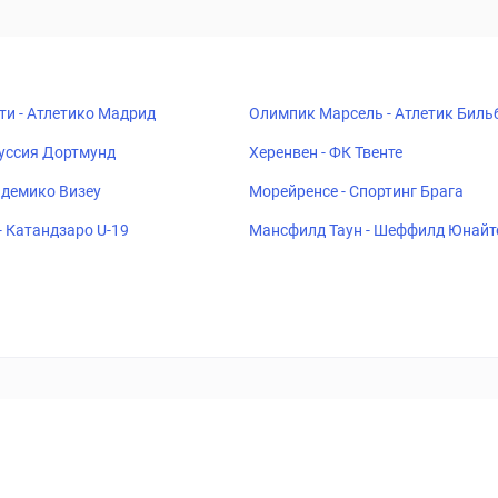
ти - Атлетико Мадрид
Олимпик Марсель - Атлетик Биль
руссия Дортмунд
Херенвен - ФК Твенте
адемико Визеу
Морейренсе - Спортинг Брага
- Катандзаро U-19
Мансфилд Таун - Шеффилд Юнайт
ставок
Букмекеры
Политика конфиденциальности
Поддерж