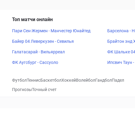
Топ матчи онлайн
Пари Сен-Жермен - Манчестер Юнайтед
Барселона - 
Байер 04 Леверкузен - Севилья
Брайтон энд 
Галатасарай - Вильярреал
ФК Шальке 04
ФК Аугсбург - Сассуоло
Ипсвич Таун 
Футбол
Теннис
Баскетбол
Хоккей
Волейбол
Гандбол
Падел
Прогнозы
Точный счет
Посетить
VK
CHECKLIVE
Прогнозы
Капперы
Фрибеты
Школа 