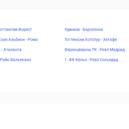
Ноттингем Форест
Удинезе - Барселона
Хоув Альбион - Рома
Тоттенхэм Хотспур - Хетафе
 - Аталанта
Ференцварош ТК - Реал Мадрид
- Райо Вальекано
1. ФК Кёльн - Реал Сосьедад
ставок
Букмекеры
Политика конфиденциальности
Поддерж