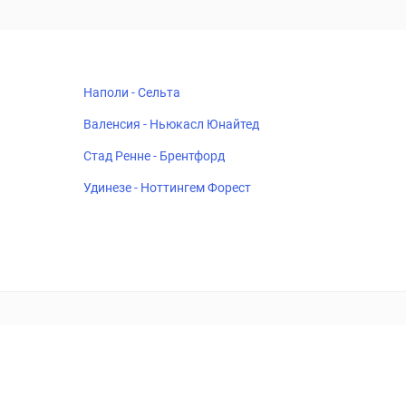
Наполи - Сельта
Валенсия - Ньюкасл Юнайтед
Стад Ренне - Брентфорд
Удинезе - Ноттингем Форест
18+
Когда пропадает удовольствие - остановись!
ка