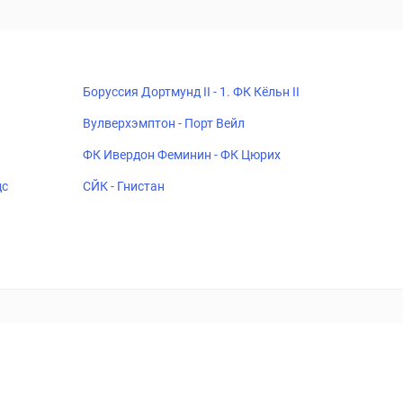
Боруссия Дортмунд II - 1. ФК Кёльн II
Вулверхэмптон - Порт Вейл
ФК Ивердон Феминин - ФК Цюрих
дс
СЙК - Гнистан
18+
Когда пропадает удовольствие - остановись!
ка