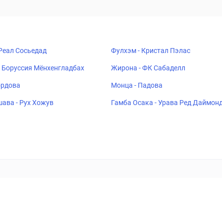
 Реал Сосьедад
Фулхэм - Кристал Пэлас
 Боруссия Мёнхенгладбах
Жирона - ФК Сабаделл
ордова
Монца - Падова
ава - Рух Хожув
Гамба Осака - Урава Ред Даймон
ставок
Букмекеры
Политика конфиденциальности
Поддерж