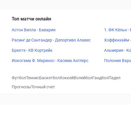
Топ матчи онлайн
Астон Вилла - Бавария
1. ФК Кёльн -
Расинг де Сантандер - Депортиво Алавес
Хоффенхайм -
Брюгге - КВ Кортрейк
Альмерия - К
Иокогама Ф. Маринос - Касима Антлерс
Полония Варш
Футбол
Теннис
Баскетбол
Хоккей
Волейбол
Гандбол
Падел
Прогнозы
Точный счет
Посетить
VK
CHECKLIVE
Прогнозы
Капперы
Фрибеты
Школа 