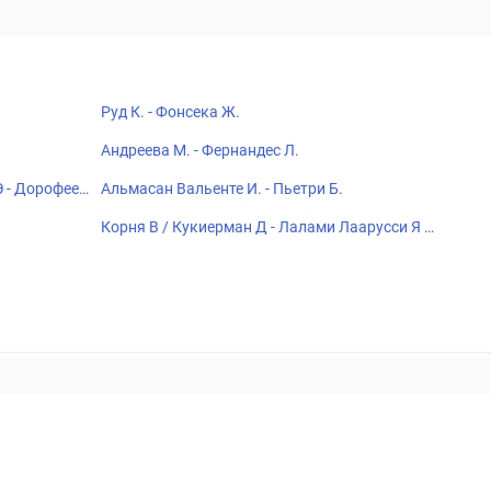
Руд К. - Фонсека Ж.
Андреева М. - Фернандес Л.
Э - Дорофеев
Альмасан Вальенте И. - Пьетри Б.
Корня В / Кукиерман Д - Лалами Лаарусси Я /
Печонка Ф
18+
Когда пропадает удовольствие - остановись!
ка