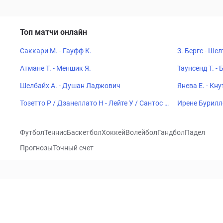
Топ матчи онлайн
Саккари М. - Гауфф К.
З. Бергс - Шел
Атмане Т. - Меншик Я.
Таунсенд Т. - 
Шелбайх А. - Душан Ладжович
Янева Е. - Кну
Тозетто Р / Дзанеллато Н - Лейте У / Сантос П
Ирене Бурилл
А
Футбол
Теннис
Баскетбол
Хоккей
Волейбол
Гандбол
Падел
Прогнозы
Точный счет
Посетить
VK
CHECKLIVE
Прогнозы
Капперы
Фрибеты
Школа 