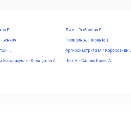
тон Б.
Ли А. - Рыбакина Е.
Б. Бенчич
Попирин А. - Тиранте Т.
тсон Г.
Аргирокастрити М / Корокозиди 
а-Рыбас Ф / Паньшина В
о Эскорихуела - Ковацкова А.
Шах А. - Санчес Килес А.
ставок
Букмекеры
Политика конфиденциальности
Поддерж