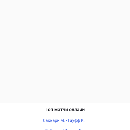
Топ матчи онлайн
Саккари М. - Гауфф К.