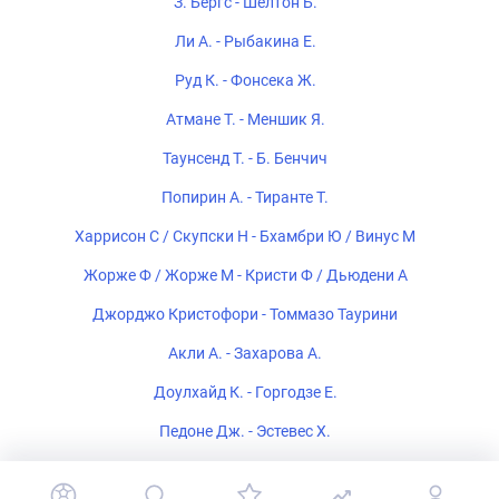
З. Бергс - Шелтон Б.
Ли А. - Рыбакина Е.
Руд К. - Фонсека Ж.
Атмане Т. - Меншик Я.
Таунсенд Т. - Б. Бенчич
Попирин А. - Тиранте Т.
Харрисон С / Скупски Н - Бхамбри Ю / Винус М
Жорже Ф / Жорже М - Кристи Ф / Дьюдени А
Джорджо Кристофори - Томмазо Таурини
Акли А. - Захарова А.
Доулхайд К. - Горгодзе Е.
Педоне Дж. - Эстевес Х.
Симон Болели / Вавассори А - Орландо Луж / Матос Р