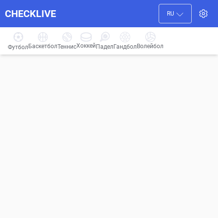
CHECKLIVE
RU
Хоккей
Баскетбол
Волейбол
Гандбол
Теннис
Падел
Футбол