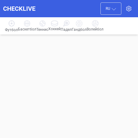
CHECKLIVE
RU
Хоккей
Баскетбол
Волейбол
Гандбол
Теннис
Падел
Футбол