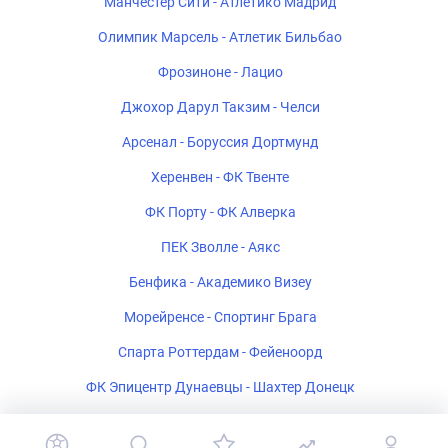
Манчестер Сити - Атлетико Мадрид
Олимпик Марсель - Атлетик Бильбао
Фрозиноне - Лацио
Джохор Дарул Такзим - Челси
Арсенал - Боруссия Дортмунд
Херенвен - ФК Твенте
ФК Порту - ФК Алверка
ПЕК Зволле - Аякс
Бенфика - Академико Визеу
Морейренсе - Спортинг Брага
Спарта Роттердам - Фейеноорд
ФК Эпицентр Дунаевцы - Шахтер Донецк
Салернитана - Катандзаро U-19