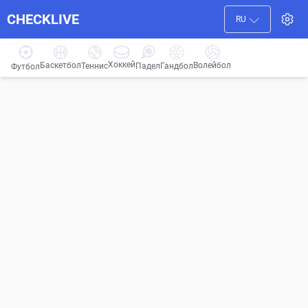
CHECKLIVE
RU
Хоккей
Баскетбол
Волейбол
Гандбол
Теннис
Падел
Футбол