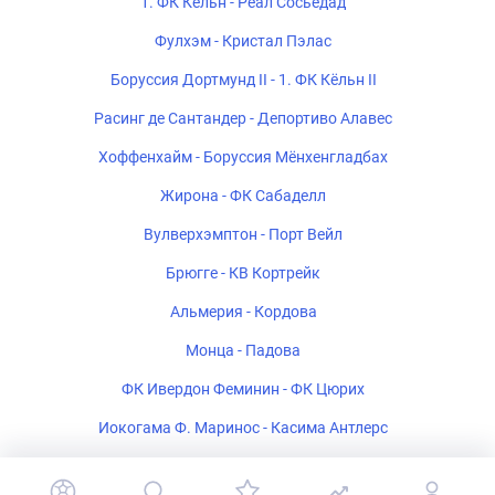
1. ФК Кёльн - Реал Сосьедад
Фулхэм - Кристал Пэлас
Боруссия Дортмунд II - 1. ФК Кёльн II
Расинг де Сантандер - Депортиво Алавес
Хоффенхайм - Боруссия Мёнхенгладбах
Жирона - ФК Сабаделл
Вулверхэмптон - Порт Вейл
Брюгге - КВ Кортрейк
Альмерия - Кордова
Монца - Падова
ФК Ивердон Феминин - ФК Цюрих
Иокогама Ф. Маринос - Касима Антлерс
Полония Варшава - Рух Хожув