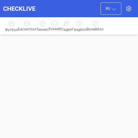
CHECKLIVE
RU
Хоккей
Баскетбол
Волейбол
Гандбол
Теннис
Падел
Футбол