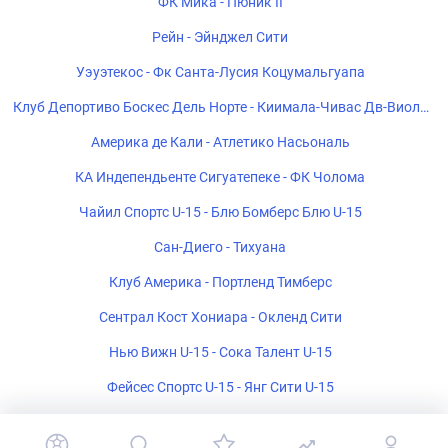
ФК Мика - Пюник II
Рейн - Эйнджел Сити
Уэуэтекос - Фк Санта-Лусия Коцумальгуапа
Клуб Депортиво Боскес Дель Норте - Киимала-Чивас Дв-Виоле
тта Клуб
Америка де Кали - Атлетико Насьональ
КА Индепендьенте Сигуатепеке - ФК Чолома
Чайил Спортс U-15 - Блю Бомберс Блю U-15
Сан-Диего - Тихуана
Клуб Америка - Портленд Тимберс
Сентрал Кост Хониара - Окленд Сити
Нью Вижн U-15 - Сока Талент U-15
Фейсес Спортс U-15 - Янг Сити U-15
Ривербанк U-15 - Лейс Ап U-15