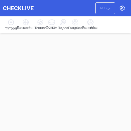
CHECKLIVE
RU
Хоккей
Баскетбол
Волейбол
Гандбол
Теннис
Падел
Футбол