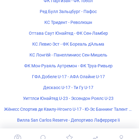
ФК Партизан - ФК Тобол
Ред Булл Зальцбург - Пафос
КС Тридент - Революшн
Оттава Саут Юнайтед - ФК Сен-Ламбер
КС Левис-Эст - ФК Бореаль д'Альма
КС Лонгёй - Панеллиниос Сен-Мишель
ФК Мон-Руаяль Аутремон - ФК Труа-Ривьер
ГФА Добеле U-17 - АФА Олайне U-17
Дескаос U-17 - Ти Гу U-17
Уиттлси Юнайтед U-23 - Эссендон Роялс U-23
Жёнесс Спортив де Квилу-Нгонго U-17 - Ю-Эс Баннинг Талент U-
17
Вилла San Carlos Reserve - Депортиво Лаферрере Ii
ЧС Ультра U-17 - ФК Пати U-17