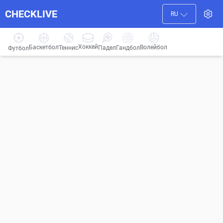
CHECKLIVE
RU
Хоккей
Баскетбол
Волейбол
Гандбол
Теннис
Падел
Футбол