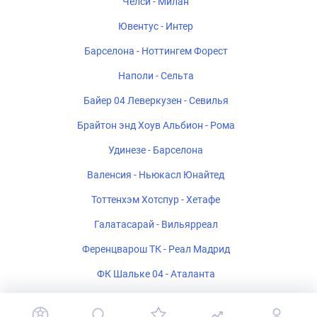
Челси - Милан
Ювентус - Интер
Барселона - Ноттингем Форест
Наполи - Сельта
Байер 04 Леверкузен - Севилья
Брайтон энд Хоув Альбион - Рома
Удинезе - Барселона
Валенсия - Ньюкасл Юнайтед
Тоттенхэм Хотспур - Хетафе
Галатасарай - Вильярреал
Ференцварош ТК - Реал Мадрид
ФК Шальке 04 - Аталанта
Стад Ренне - Брентфорд