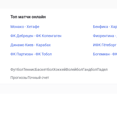
Топ матчи онлайн
Монако - Хетафе
Бенфика - Ха
ФК Дебрецен - ФК Копенгаген
Фиорентина -
Динамо Киев - Карабах
ИФК Гётеборг 
ФК Партизан - ФК Тобол
Богемиан - Ф
Футбол
Теннис
Баскетбол
Хоккей
Волейбол
Гандбол
Падел
Прогнозы
Точный счет
Посетить
VK
CHECKLIVE
Прогнозы
Капперы
Фрибеты
Школа 