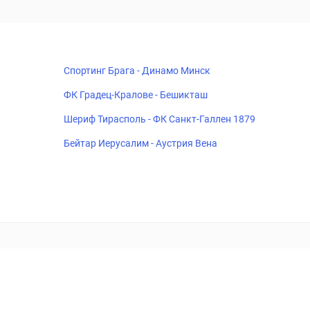
Спортинг Брага - Динамо Минск
ФК Градец-Кралове - Бешикташ
Шериф Тирасполь - ФК Санкт-Галлен 1879
Бейтар Иерусалим - Аустрия Вена
18+
Когда пропадает удовольствие - остановись!
ка