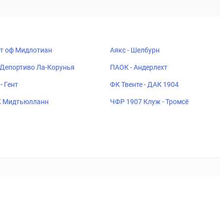
рт оф Мидлотиан
Аякс - Шелбурн
 Депортиво Ла-Корунья
ПАОК - Андерлехт
- Гент
ФК Твенте - ДАК 1904
К Мидтьюлланн
ЧФР 1907 Клуж - Тромсё
ставок
Букмекеры
Политика конфиденциальности
Поддерж