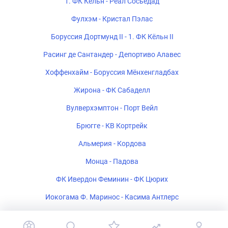
1. ФК Кёльн - Реал Сосьедад
Фулхэм - Кристал Пэлас
Боруссия Дортмунд II - 1. ФК Кёльн II
Расинг де Сантандер - Депортиво Алавес
Хоффенхайм - Боруссия Мёнхенгладбах
Жирона - ФК Сабаделл
Вулверхэмптон - Порт Вейл
Брюгге - КВ Кортрейк
Альмерия - Кордова
Монца - Падова
ФК Ивердон Феминин - ФК Цюрих
Иокогама Ф. Маринос - Касима Антлерс
Полония Варшава - Рух Хожув