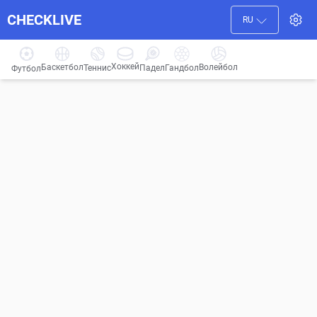
CHECKLIVE
RU
Хоккей
Баскетбол
Волейбол
Гандбол
Теннис
Падел
Футбол