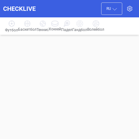
CHECKLIVE
RU
Хоккей
Баскетбол
Волейбол
Гандбол
Теннис
Падел
Футбол