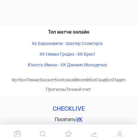
Топ матчи онлайн
Хк Барановичи - Шахтер Солигорск
ХК Неман Гродно - ХК Брест
Юность Минск - ХК Динамо Молодечно
Футбол
Теннис
Баскетбол
Хоккей
Волейбол
Гандбол
Падел
Прогнозы
Точный счет
CHECKLIVE
Посетить
VK
Прогнозы
Капперы