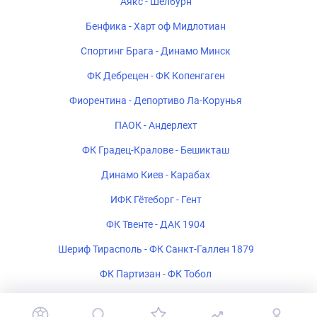
Аякс - Шелбурн
Бенфика - Харт оф Мидлотиан
Спортинг Брага - Динамо Минск
ФК Дебрецен - ФК Копенгаген
Фиорентина - Депортиво Ла-Корунья
ПАОК - Андерлехт
ФК Градец-Кралове - Бешикташ
Динамо Киев - Карабах
ИФК Гётеборг - Гент
ФК Твенте - ДАК 1904
Шериф Тирасполь - ФК Санкт-Галлен 1879
ФК Партизан - ФК Тобол
Богемиан - ФК Мидтьюлланн