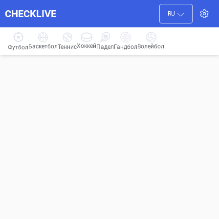
CHECKLIVE
RU
Хоккей
Баскетбол
Волейбол
Гандбол
Теннис
Падел
Футбол