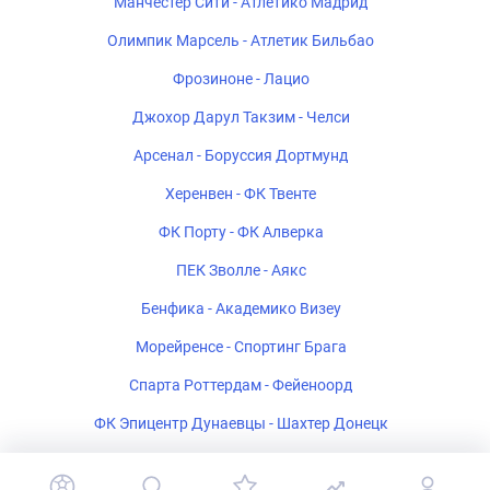
Манчестер Сити - Атлетико Мадрид
Олимпик Марсель - Атлетик Бильбао
Фрозиноне - Лацио
Джохор Дарул Такзим - Челси
Арсенал - Боруссия Дортмунд
Херенвен - ФК Твенте
ФК Порту - ФК Алверка
ПЕК Зволле - Аякс
Бенфика - Академико Визеу
Морейренсе - Спортинг Брага
Спарта Роттердам - Фейеноорд
ФК Эпицентр Дунаевцы - Шахтер Донецк
Салернитана - Катандзаро U-19