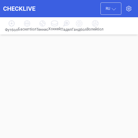
CHECKLIVE
RU
Хоккей
Баскетбол
Волейбол
Гандбол
Теннис
Падел
Футбол