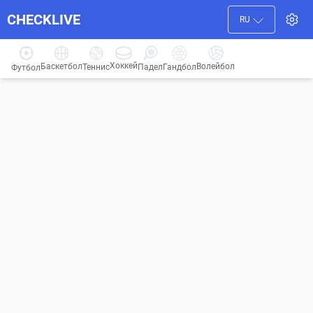
CHECKLIVE
RU
Хоккей
Баскетбол
Волейбол
Гандбол
Теннис
Падел
Футбол