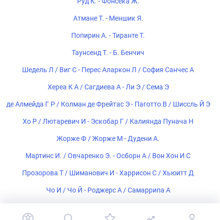
Руд К. - Фонсека Ж.
Атмане Т. - Меншик Я.
Попирин А. - Тиранте Т.
Таунсенд Т. - Б. Бенчич
Шедель Л / Виг С - Перес Аларкон Л / София Санчес А
Хереа К А / Сагдиева А - Ли Э / Сема Э
де Алмейда Г Р / Колман де Фрейтас Э - Паготто В / Шиссль Й Э
Хо Р / Лютаревич И - Эскобар Г / Калиянда Пунача Н
Жорже Ф / Жорже М - Дудени А.
Мартинс И. / Овчаренко Э. - Осборн А / Вон Хон И С
Прозорова Т / Шиманович И - Харрисон С / Хьюитт Д
Чо И / Чо Й - Роджерс А / Самаррипа А
Волощук А. - Ли И.