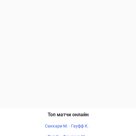
Топ матчи онлайн
Саккари М. - Гауфф К.