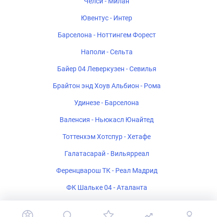
Челси - Милан
Ювентус - Интер
Барселона - Ноттингем Форест
Наполи - Сельта
Байер 04 Леверкузен - Севилья
Брайтон энд Хоув Альбион - Рома
Удинезе - Барселона
Валенсия - Ньюкасл Юнайтед
Тоттенхэм Хотспур - Хетафе
Галатасарай - Вильярреал
Ференцварош ТК - Реал Мадрид
ФК Шальке 04 - Аталанта
Стад Ренне - Брентфорд