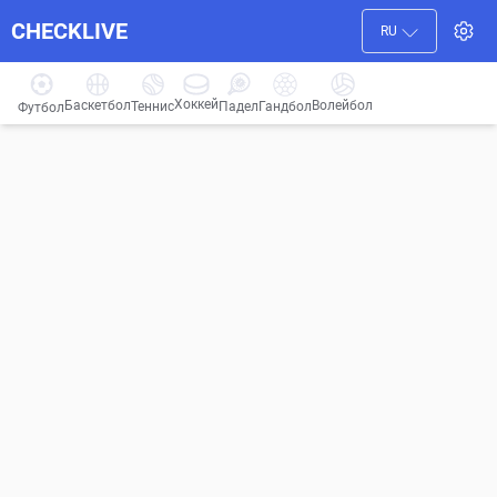
CHECKLIVE
RU
Хоккей
Баскетбол
Волейбол
Гандбол
Теннис
Падел
Футбол