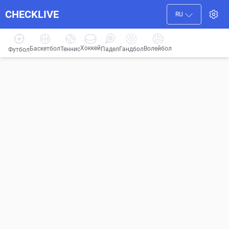
CHECKLIVE
RU
Хоккей
Баскетбол
Волейбол
Гандбол
Теннис
Падел
Футбол