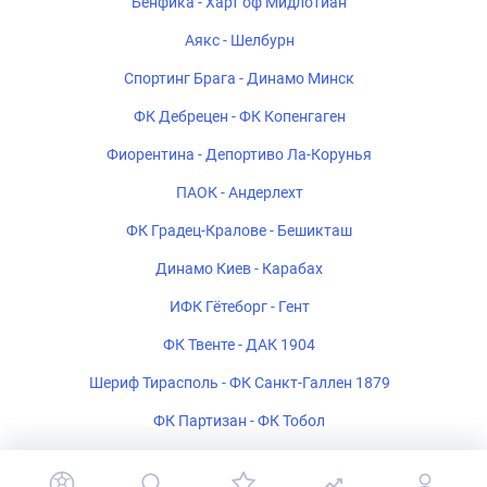
Бенфика - Харт оф Мидлотиан
Аякс - Шелбурн
Спортинг Брага - Динамо Минск
ФК Дебрецен - ФК Копенгаген
Фиорентина - Депортиво Ла-Корунья
ПАОК - Андерлехт
ФК Градец-Кралове - Бешикташ
Динамо Киев - Карабах
ИФК Гётеборг - Гент
ФК Твенте - ДАК 1904
Шериф Тирасполь - ФК Санкт-Галлен 1879
ФК Партизан - ФК Тобол
Богемиан - ФК Мидтьюлланн