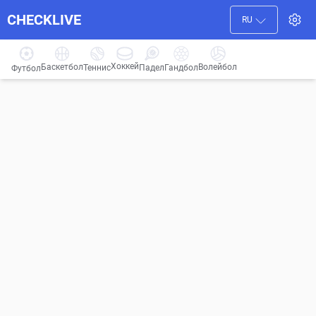
CHECKLIVE
RU
Хоккей
Баскетбол
Волейбол
Гандбол
Теннис
Падел
Футбол