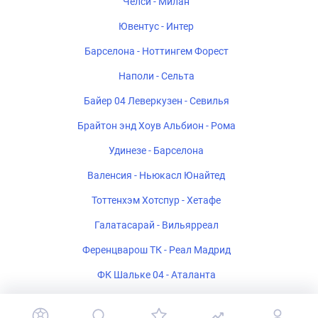
Челси - Милан
Ювентус - Интер
Барселона - Ноттингем Форест
Наполи - Сельта
Байер 04 Леверкузен - Севилья
Брайтон энд Хоув Альбион - Рома
Удинезе - Барселона
Валенсия - Ньюкасл Юнайтед
Тоттенхэм Хотспур - Хетафе
Галатасарай - Вильярреал
Ференцварош ТК - Реал Мадрид
ФК Шальке 04 - Аталанта
Стад Ренне - Брентфорд