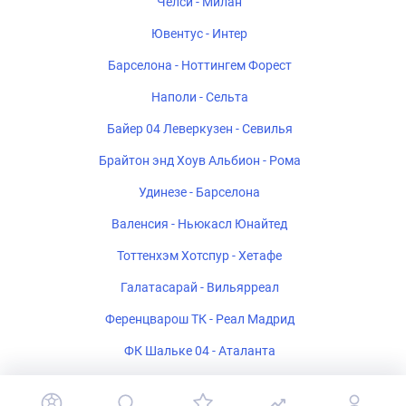
Челси - Милан
Ювентус - Интер
Барселона - Ноттингем Форест
Наполи - Сельта
Байер 04 Леверкузен - Севилья
Брайтон энд Хоув Альбион - Рома
Удинезе - Барселона
Валенсия - Ньюкасл Юнайтед
Тоттенхэм Хотспур - Хетафе
Галатасарай - Вильярреал
Ференцварош ТК - Реал Мадрид
ФК Шальке 04 - Аталанта
Стад Ренне - Брентфорд