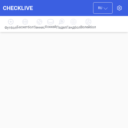
CHECKLIVE
RU
Хоккей
Баскетбол
Волейбол
Гандбол
Теннис
Падел
Футбол