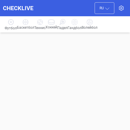
CHECKLIVE
RU
Хоккей
Баскетбол
Волейбол
Гандбол
Теннис
Падел
Футбол