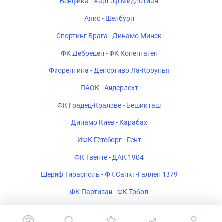
Бенфика - Харт оф Мидлотиан
Аякс - Шелбурн
Спортинг Брага - Динамо Минск
ФК Дебрецен - ФК Копенгаген
Фиорентина - Депортиво Ла-Корунья
ПАОК - Андерлехт
ФК Градец-Кралове - Бешикташ
Динамо Киев - Карабах
ИФК Гётеборг - Гент
ФК Твенте - ДАК 1904
Шериф Тирасполь - ФК Санкт-Галлен 1879
ФК Партизан - ФК Тобол
Богемиан - ФК Мидтьюлланн