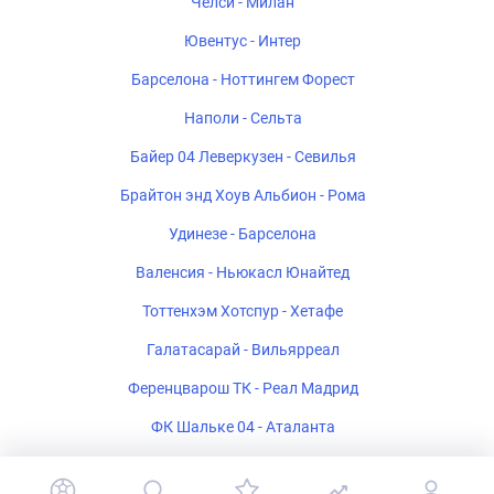
Челси - Милан
Ювентус - Интер
Барселона - Ноттингем Форест
Наполи - Сельта
Байер 04 Леверкузен - Севилья
Брайтон энд Хоув Альбион - Рома
Удинезе - Барселона
Валенсия - Ньюкасл Юнайтед
Тоттенхэм Хотспур - Хетафе
Галатасарай - Вильярреал
Ференцварош ТК - Реал Мадрид
ФК Шальке 04 - Аталанта
Стад Ренне - Брентфорд