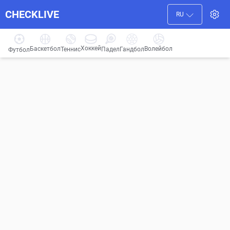
CHECKLIVE
RU
Хоккей
Баскетбол
Волейбол
Гандбол
Теннис
Падел
Футбол