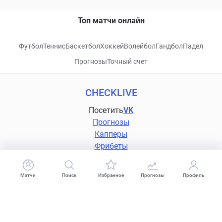
Топ матчи онлайн
Футбол
Теннис
Баскетбол
Хоккей
Волейбол
Гандбол
Падел
Прогнозы
Точный счет
CHECKLIVE
Посетить
VK
Прогнозы
Капперы
Фрибеты
Школа ставок
Букмекеры
Матчи
Поиск
Избранное
Прогнозы
Профиль
Политика конфиденциальности
Поддержка
18+
Когда пропадает удовольствие - остановись!