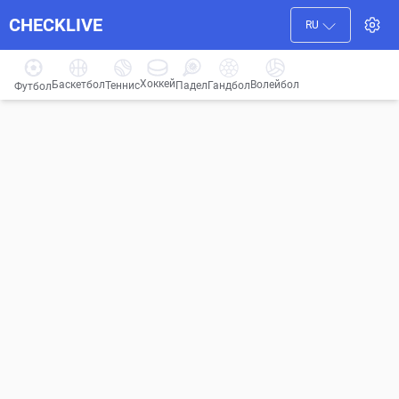
CHECKLIVE
RU
Хоккей
Баскетбол
Волейбол
Гандбол
Теннис
Падел
Футбол