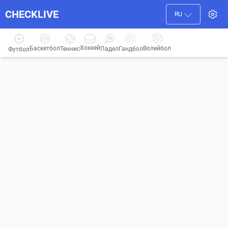
CHECKLIVE
RU
Хоккей
Баскетбол
Волейбол
Гандбол
Теннис
Падел
Футбол