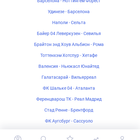
Барселона - Ноттингем Форест
Удинезе - Барселона
Наполи - Сельта
Байер 04 Леверкузен - Севилья
Брайтон энд Хоув Альбион - Рома
Тоттенхэм Хотспур - Хетафе
Валенсия - Ньюкасл Юнайтед
Галатасарай - Вильярреал
ФК Шальке 04 - Аталанта
Ференцварош ТК - Реал Мадрид
Стад Ренне - Брентфорд
ФК Аугсбург - Сассуоло
Ипсвич Таун - Райо Вальекано