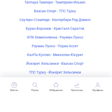
Таппара Тампере - Тампереен Ильвес
Ваасан Спорт - ТПС Турку
Саутерн Стампеде - Кентербери Ред Девилс
Буран Воронеж - Кристалл Саратов
ХПК Хямеэнлинна - Рауман Лукко
Рауман Лукко - Порин Ассет
КалПа Куопио - Миккелин Юкурит
Йокерит Хельсинки - Ваасан Спорт
ТПС Турку - Йокерит Хельсинки
Вестерос ИК - Лександс ИФ
Матчи
Поиск
Избранное
Прогнозы
Профиль
Футбол
Теннис
Баскетбол
Хоккей
Волейбол
Гандбол
Падел
Прогнозы
Точный счет