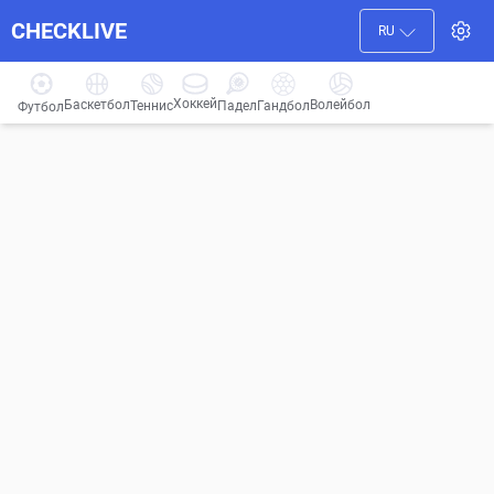
CHECKLIVE
RU
Хоккей
Баскетбол
Волейбол
Гандбол
Теннис
Падел
Футбол