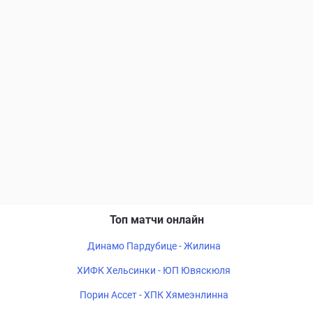
Топ матчи онлайн
Динамо Пардубице - Жилина
ХИФК Хельсинки - ЮП Ювяскюля
Порин Ассет - ХПК Хямеэнлинна