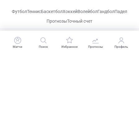
Футбол
Теннис
Баскетбол
Хоккей
Волейбол
Гандбол
Падел
Прогнозы
Точный счет
CHECKLIVE
Матчи
Поиск
Избранное
Прогнозы
Профиль
Посетить
VK
Прогнозы
Капперы
Фрибеты
Школа ставок
Букмекеры
Политика конфиденциальности
Поддержка
18+
Когда пропадает удовольствие - остановись!
2026 CHECKLIVE — Все права защищены.