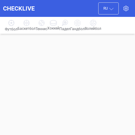
CHECKLIVE
RU
Хоккей
Баскетбол
Волейбол
Гандбол
Теннис
Падел
Футбол