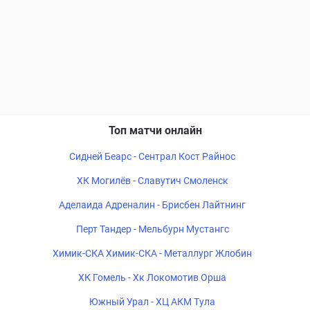
Топ матчи онлайн
Сидней Беарс - Сентрал Кост Райнос
ХК Могилёв - Славутич Смоленск
Аделаида Адреналин - Брисбен Лайтнинг
Перт Тандер - Мельбурн Мустангс
Химик-СКА Химик-СКА - Металлург Жлобин
ХК Гомель - Хк Локомотив Орша
Южный Урал - ХЦ АКМ Тула