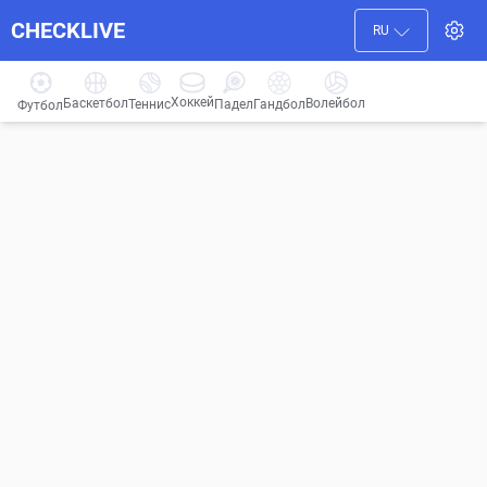
CHECKLIVE
RU
Хоккей
Баскетбол
Волейбол
Гандбол
Теннис
Падел
Футбол