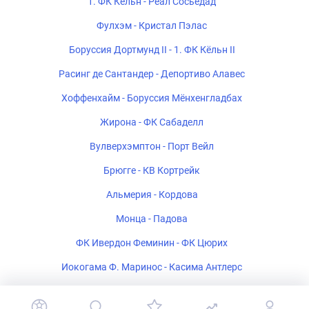
1. ФК Кёльн - Реал Сосьедад
Фулхэм - Кристал Пэлас
Боруссия Дортмунд II - 1. ФК Кёльн II
Расинг де Сантандер - Депортиво Алавес
Хоффенхайм - Боруссия Мёнхенгладбах
Жирона - ФК Сабаделл
Вулверхэмптон - Порт Вейл
Брюгге - КВ Кортрейк
Альмерия - Кордова
Монца - Падова
ФК Ивердон Феминин - ФК Цюрих
Иокогама Ф. Маринос - Касима Антлерс
Полония Варшава - Рух Хожув