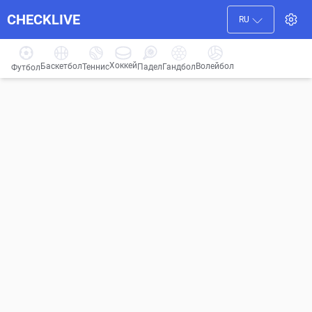
CHECKLIVE
RU
Хоккей
Баскетбол
Волейбол
Гандбол
Теннис
Падел
Футбол