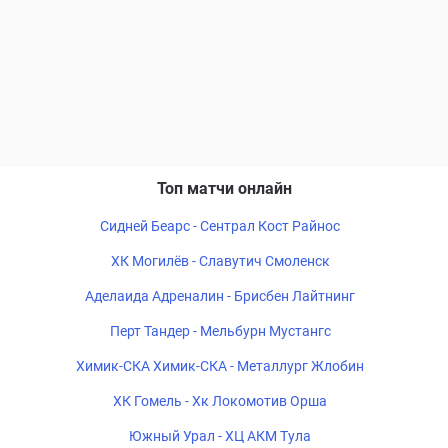
Топ матчи онлайн
Сидней Беарс - Сентрал Кост Райнос
ХК Могилёв - Славутич Смоленск
Аделаида Адреналин - Брисбен Лайтнинг
Перт Тандер - Мельбурн Мустангс
Химик-СКА Химик-СКА - Металлург Жлобин
ХК Гомель - Хк Локомотив Орша
Южный Урал - ХЦ АКМ Тула