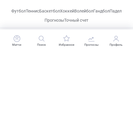
Футбол
Теннис
Баскетбол
Хоккей
Волейбол
Гандбол
Падел
Прогнозы
Точный счет
CHECKLIVE
Матчи
Поиск
Избранное
Прогнозы
Профиль
Посетить
VK
Прогнозы
Капперы
Фрибеты
Школа ставок
Букмекеры
Политика конфиденциальности
Поддержка
18+
Когда пропадает удовольствие - остановись!
2026 CHECKLIVE — Все права защищены.