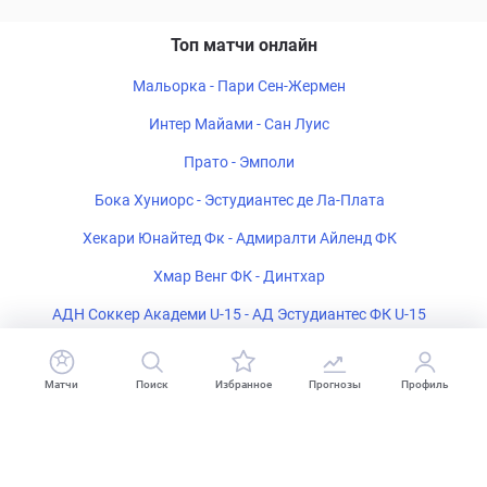
Топ матчи онлайн
Мальорка - Пари Сен-Жермен
Интер Майами - Сан Луис
Прато - Эмполи
Бока Хуниорс - Эстудиантес де Ла-Плата
Хекари Юнайтед Фк - Адмиралти Айленд ФК
Хмар Венг ФК - Динтхар
АДН Соккер Академи U-15 - АД Эстудиантес ФК U-15
Джохор Дарул Такзим V U-18 - Селангор ФК U-18
Матчи
Поиск
Избранное
Прогнозы
Профиль
Фк Моробе Вавенс - Лаэ Сити Двеллерс
Келантан ВТС ФК U-18 - AMD A U18
Пенанг ФК III U-18 - Джохор Дарул Такзим IV U-18