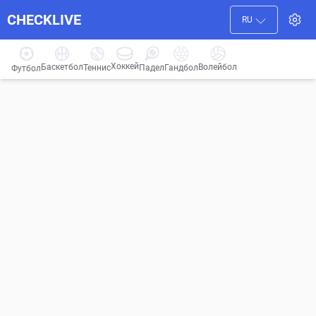
CHECKLIVE
RU
Хоккей
Баскетбол
Волейбол
Гандбол
Теннис
Падел
Футбол