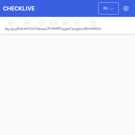
CHECKLIVE
RU
Хоккей
Баскетбол
Волейбол
Гандбол
Теннис
Падел
Футбол