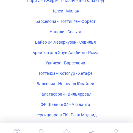
Пари Сен-Жермен - Манчестер Юнайтед
Челси - Милан
Барселона - Ноттингем Форест
Наполи - Сельта
Байер 04 Леверкузен - Севилья
Брайтон энд Хоув Альбион - Рома
Удинезе - Барселона
Тоттенхэм Хотспур - Хетафе
Валенсия - Ньюкасл Юнайтед
Галатасарай - Вильярреал
ФК Шальке 04 - Аталанта
Ференцварош ТК - Реал Мадрид
Стад Ренне - Брентфорд