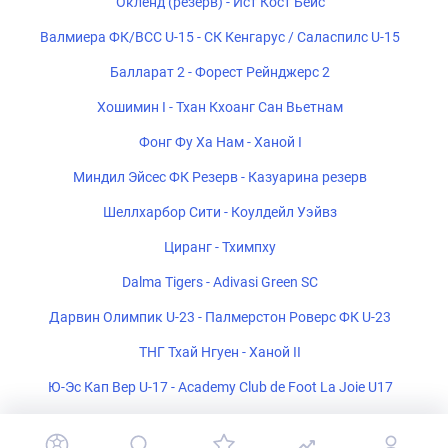
Окленд (резерв) - Ист Кост Бейс
Валмиера ФК/ВСС U-15 - СК Кенгарус / Саласпилс U-15
Балларат 2 - Форест Рейнджерс 2
Хошимин I - Тхан Кхоанг Сан Вьетнам
Фонг Фу Ха Нам - Ханой I
Миндил Эйсес ФК Резерв - Казуарина резерв
Шеллхарбор Сити - Коулдейл Уэйвз
Циранг - Тхимпху
Dalma Tigers - Adivasi Green SC
Дарвин Олимпик U-23 - Палмерстон Роверс ФК U-23
ТНГ Тхай Нгуен - Ханой II
Ю-Эс Кап Вер U-17 - Academy Club de Foot La Joie U17
Пласа Амадор - Тауро ФК