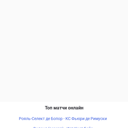
Топ матчи онлайн
Рояль-Селект де Бопор - КС Фьюри де Римуски