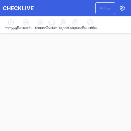
CHECKLIVE
RU
Хоккей
Баскетбол
Волейбол
Гандбол
Теннис
Падел
Футбол