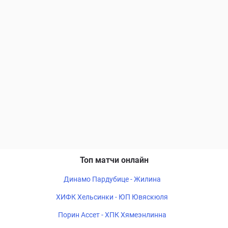
Топ матчи онлайн
Динамо Пардубице - Жилина
ХИФК Хельсинки - ЮП Ювяскюля
Порин Ассет - ХПК Хямеэнлинна