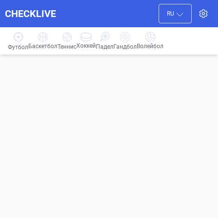
CHECKLIVE
RU
Хоккей
Баскетбол
Волейбол
Гандбол
Теннис
Падел
Футбол