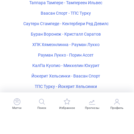
Таппара Тампере - Тампереен Ильвес
Ваасан Спорт - ТПС Турку
Саутерн Стампеде - Кентербери Ред Девилс
Буран Воронеж - Кристалл Саратов
ХПК Хямеэнлинна - Рауман Лукко
Рауман Лукко - Порин Ассет
КалПа Куопио - Миккелин Юкурит
Йокерит Хельсинки - Ваасан Спорт
ТПС Турку - Йокерит Хельсинки
Вестерос ИК - Лександс ИФ
Матчи
Поиск
Избранное
Прогнозы
Профиль
Футбол
Теннис
Баскетбол
Хоккей
Волейбол
Гандбол
Падел
Прогнозы
Точный счет