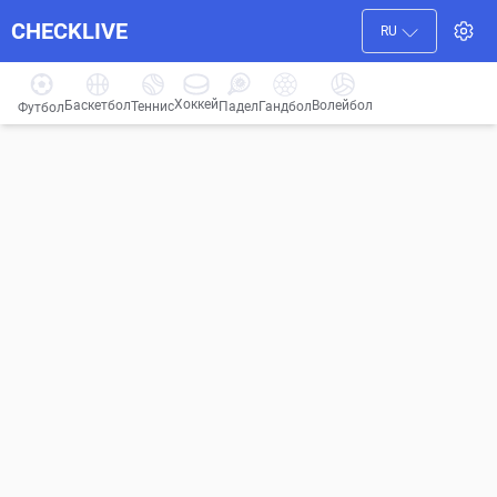
CHECKLIVE
RU
Хоккей
Баскетбол
Волейбол
Гандбол
Теннис
Падел
Футбол