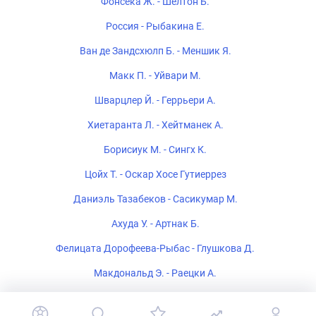
Фонсека Ж. - Шелтон Б.
Россия - Рыбакина Е.
Ван де Зандсхюлп Б. - Меншик Я.
Макк П. - Уйвари М.
Шварцлер Й. - Геррьери А.
Хиетаранта Л. - Хейтманек А.
Борисиук М. - Сингх К.
Цойх Т. - Оскар Хосе Гутиеррез
Даниэль Тазабеков - Сасикумар М.
Ахуда У. - Артнак Б.
Фелицата Дорофеева-Рыбас - Глушкова Д.
Макдональд Э. - Раецки А.
Кумстат Й. - Важны А.