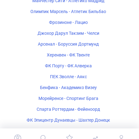
Манчестер Сити - Атлетико Мадрид
Олимпик Марсель - Атлетик Бильбао
Фрозиноне - Лацио
Джохор Дарул Такзим - Челси
Арсенал - Боруссия Дортмунд
Херенвен - ФК Твенте
ФК Порту - ФК Алверка
ПЕК Зволле - Аякс
Бенфика - Академико Визеу
Морейренсе - Спортинг Брага
Спарта Роттердам - Фейеноорд
ФК Эпицентр Дунаевцы - Шахтер Донецк
Салернитана - Катандзаро U-19