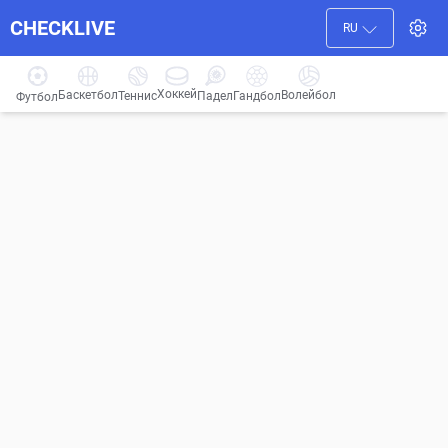
CHECKLIVE
RU
Хоккей
Баскетбол
Волейбол
Гандбол
Теннис
Падел
Футбол