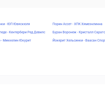
нки - ЮП Ювяскюля
Порин Ассет - ХПК Хямеэнлинна
педе - Кентербери Ред Девилс
Буран Воронеж - Кристалл Сарат
 - Миккелин Юкурит
Йокерит Хельсинки - Ваасан Спор
ставок
Букмекеры
Политика конфиденциальности
Поддерж