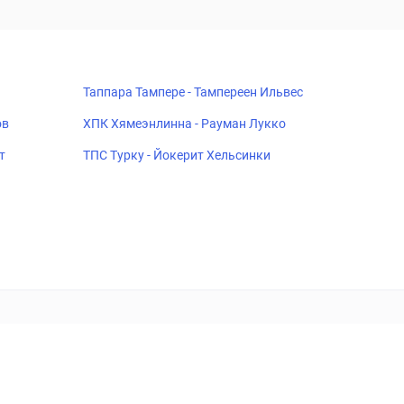
Таппара Тампере - Тампереен Ильвес
ов
ХПК Хямеэнлинна - Рауман Лукко
т
ТПС Турку - Йокерит Хельсинки
18+
Когда пропадает удовольствие - остановись!
ка