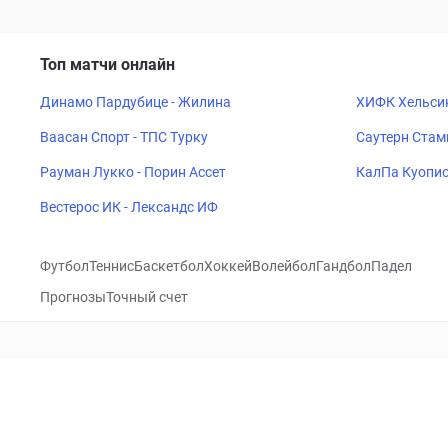
Топ матчи онлайн
Динамо Пардубице - Жилина
ХИФК Хельси
Ваасан Спорт - ТПС Турку
Саутерн Стам
Рауман Лукко - Порин Ассет
КалПа Куопио
Вестерос ИК - Лександс ИФ
Футбол
Теннис
Баскетбол
Хоккей
Волейбол
Гандбол
Падел
Прогнозы
Точный счет
Посетить
VK
CHECKLIVE
Прогнозы
Капперы
Фрибеты
Школа 