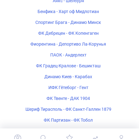
Аякс - Шелбурн
Бенфика - Харт оф Мидлотиан
Спортинг Брага - Динамо Минск
ФК Дебрецен - ФК Копенгаген
Фиорентина - Депортиво Ла-Корунья
ПАОК - Андерлехт
ФК Градец-Кралове - Бешикташ
Динамо Киев - Карабах
ИФК Гётеборг - Гент
ФК Твенте - ДАК 1904
Шериф Тирасполь - ФК Санкт-Галлен 1879
ФК Партизан - ФК Тобол
Богемиан - ФК Мидтьюлланн