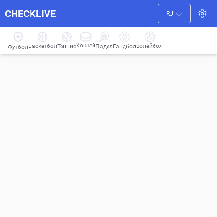
CHECKLIVE
RU
Хоккей
Баскетбол
Волейбол
Гандбол
Теннис
Падел
Футбол