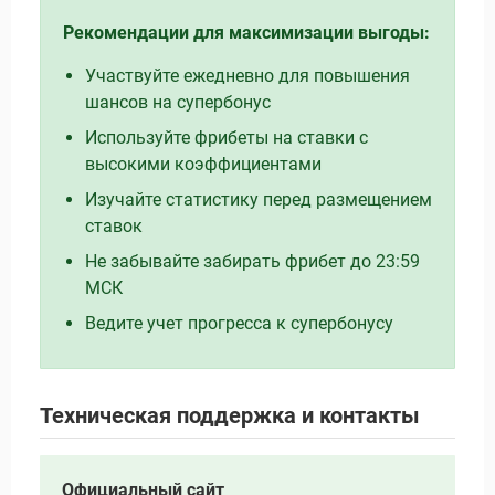
Рекомендации для максимизации выгоды:
Участвуйте ежедневно для повышения
шансов на супербонус
Используйте фрибеты на ставки с
высокими коэффициентами
Изучайте статистику перед размещением
ставок
Не забывайте забирать фрибет до 23:59
МСК
Ведите учет прогресса к супербонусу
Техническая поддержка и контакты
Официальный сайт