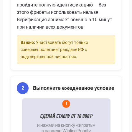
пройдите полную идентификацию — без
этого фрибеты использовать нельзя.
Верификация занимает обычно 5-10 минут
при наличии всех документов.
Важно:
Участвовать могут только
совершеннолетние граждане РФ с
подтвержденной личностью.
Выполните ежедневное условие
2