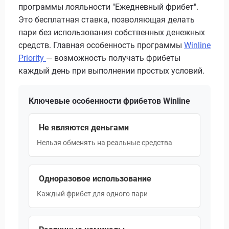
программы лояльности "Ежедневный фрибет".
Это бесплатная ставка, позволяющая делать
пари без использования собственных денежных
средств. Главная особенность программы
Winline
Priority
— возможность получать фрибеты
каждый день при выполнении простых условий.
Ключевые особенности фрибетов Winline
Не являются деньгами
Нельзя обменять на реальные средства
Одноразовое использование
Каждый фрибет для одного пари