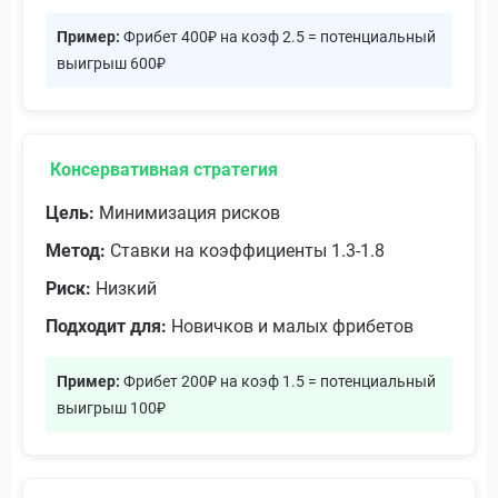
Пример:
Фрибет 400₽ на коэф 2.5 = потенциальный
выигрыш 600₽
Консервативная стратегия
Цель:
Минимизация рисков
Метод:
Ставки на коэффициенты 1.3-1.8
Риск:
Низкий
Подходит для:
Новичков и малых фрибетов
Пример:
Фрибет 200₽ на коэф 1.5 = потенциальный
выигрыш 100₽