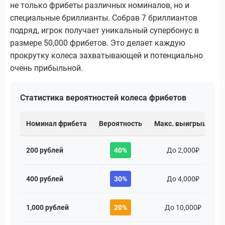
не только фрибеты различных номиналов, но и
специальные бриллианты. Собрав 7 бриллиантов
подряд, игрок получает уникальный супербонус в
размере 50,000 фрибетов. Это делает каждую
прокрутку колеса захватывающей и потенциально
очень прибыльной.
Статистика вероятностей колеса фрибетов
Номинал фрибета
Вероятность
Макс. выигрыш*
200 рублей
40%
До 2,000₽
400 рублей
30%
До 4,000₽
1,000 рублей
20%
До 10,000₽