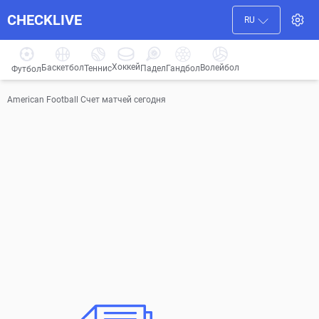
CHECKLIVE
RU
Хоккей
Баскетбол
Волейбол
Гандбол
Теннис
Падел
Футбол
American Football Счет матчей сегодня