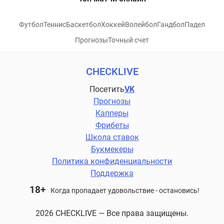
Футбол
Теннис
Баскетбол
Хоккей
Волейбол
Гандбол
Падел
Прогнозы
Точный счет
CHECKLIVE
Посетить
VK
Прогнозы
Капперы
Фрибеты
Школа ставок
Букмекеры
Политика конфиденциальности
Поддержка
18+
Когда пропадает удовольствие - остановись!
2026 CHECKLIVE — Все права защищены.