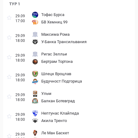
ТУР 1
Тофас Бурса
29.09
17:00
БВ Хемниц 99
Максима Рома
29.09
18:00
У-Банка Трансильвания
Ригас Зелльи
29.09
18:00
Бертрам Тортона
Шлецк Вроцлав
29.09
18:00
Будучност Подгорица
Ульм
29.09
18:00
Балкан Ботевград
Нептунас Клайпеда
29.09
18:00
Акила Тренто
Ле Ман Баскет
29.09