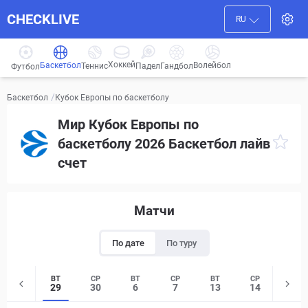
CHECKLIVE
RU
Хоккей
Баскетбол
Волейбол
Гандбол
Теннис
Падел
Футбол
/
Кубок Европы по баскетболу
Баскетбол
Мир Кубок Европы по
баскетболу 2026 Баскетбол лайв
счет
Матчи
По дате
По туру
ВТ
СР
ВТ
СР
ВТ
СР
ЧТ
29
30
6
7
13
14
15