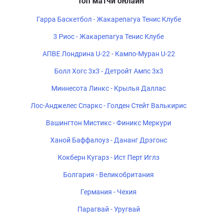
Топ матчи онлайн
Гарра Баскетбол - Жакарепагуа Тенис Клубе
3 Риос - Жакарепагуа Тенис Клубе
АПВЕ Лондрина U-22 - Кампо-Муран U-22
Болл Хогс 3x3 - Детройт Ампс 3x3
Миннесота Линкс - Крылья Даллас
Лос-Анджелес Спаркс - Голден Стейт Валькирис
Вашингтон Мистикс - Финикс Меркури
Ханой Баффалоуз - Дананг Дрэгонс
Кокберн Кугарз - Ист Перт Иглз
Болгария - Великобритания
Германия - Чехия
Парагвай - Уругвай