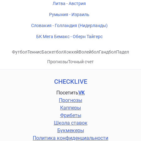
Литва - Австрия
Румыния - Израиль
Словакия - Голландия (Нидерланды)
БК Мега Бемакс - Оберн Тайгерс
Футбол
Теннис
Баскетбол
Хоккей
Волейбол
Гандбол
Падел
Прогнозы
Точный счет
CHECKLIVE
Посетить
VK
Прогнозы
Капперы
Фрибеты
Школа ставок
Букмекеры
Политика конфиденциальности