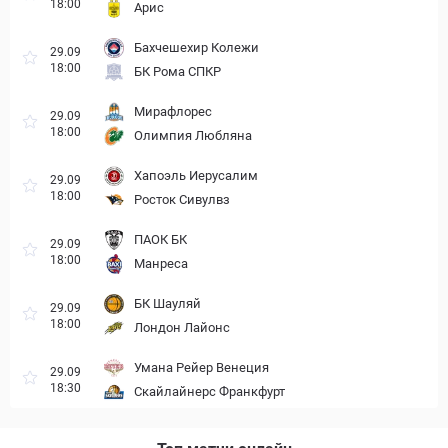
18:00
Арис
Бахчешехир Колежи
29.09
18:00
БК Рома СПКР
Мирафлорес
29.09
18:00
Олимпия Любляна
Хапоэль Иерусалим
29.09
18:00
Росток Сивулвз
ПАОК БК
29.09
18:00
Манреса
БК Шауляй
29.09
18:00
Лондон Лайонс
Умана Рейер Венеция
29.09
18:30
Скайлайнерс Франкфурт