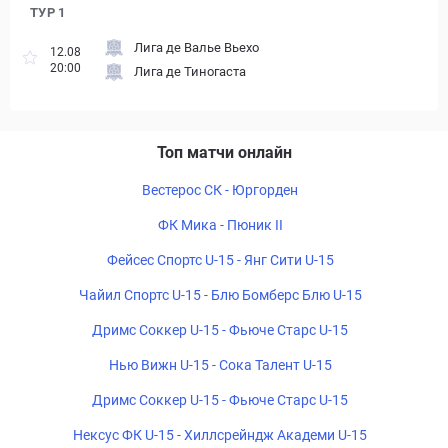
ТУР 1
Лига де Валье Вьехо
12.08
20:00
Лига де Тиногаста
Топ матчи онлайн
Вестерос СК - Юргорден
ФК Мика - Пюник II
Фейсес Спортс U-15 - Янг Сити U-15
Чайил Спортс U-15 - Блю Бомберс Блю U-15
Дримс Соккер U-15 - Фьюче Старс U-15
Нью Вижн U-15 - Сока Талент U-15
Дримс Соккер U-15 - Фьюче Старс U-15
Нексус ФК U-15 - Хиллсрейндж Академи U-15