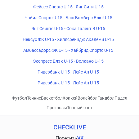
Фейсес Спортс U-15 - Янг Сити U-15
Чайил Спортс U-15 - Блю Бомберс Блю U-15
Янг Сейнтс U-15 - Сока Талент B U-15
Нексус ФК U-15 - Хиллсрейндж Академи U-15
Амбассадорс ФК U-15 - Хайбрид Спортс U-15
Экспресс Блэк U-15 - Волкано U-15
Ривербанк U-15 - Лейс Ап U-15
Ривербанк U-15 - Лейс Ап U-15
Футбол
Теннис
Баскетбол
Хоккей
Волейбол
Гандбол
Падел
Прогнозы
Точный счет
CHECKLIVE
Посетить
VK