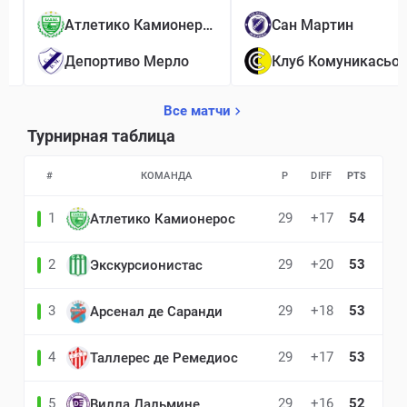
1
Атлетико Камионерос
Сан Мартин
1
Депортиво Мерло
Клуб Комуникасьо
Все матчи
Турнирная таблица
#
КОМАНДА
P
DIFF
PTS
1
29
+17
54
Атлетико Камионерос
2
29
+20
53
Экскурсионистас
3
29
+18
53
Арсенал де Саранди
4
29
+17
53
Таллерес де Ремедиос
5
29
+16
52
Вилла Дальмине