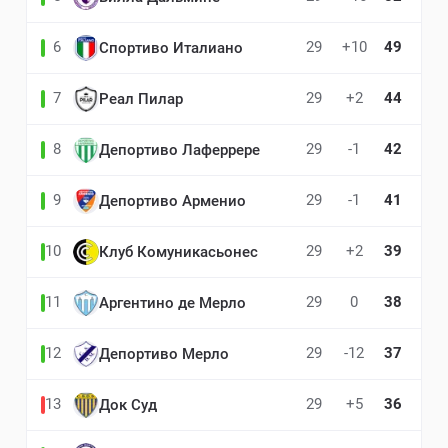
6
29
+10
49
Спортиво Италиано
7
29
+2
44
Реал Пилар
8
29
-1
42
Депортиво Лаферрере
9
29
-1
41
Депортиво Арменио
10
29
+2
39
Клуб Комуникасьонес
11
29
0
38
Аргентино де Мерло
12
29
-12
37
Депортиво Мерло
13
29
+5
36
Док Суд