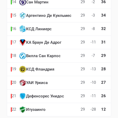
14
29
-2
36
Сан Мартин
15
29
-3
34
Аргентино Де Куильмес
16
29
-8
32
КСД Линиерс
17
29
-11
31
КА Браун Де Адрог
18
29
-7
29
Вилла Сан Карлос
19
29
-13
28
КСД Фландрия
20
29
-10
27
УАИ Уркиса
21
29
-11
26
Дефенсорес Унидос
22
29
-28
12
Итузаинго