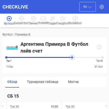
CHECKLIVE
RU
Хоккей
Баскетбол
Волейбол
Гандбол
Теннис
Падел
Футбол
/
Примера B
Футбол
Аргентина Примера B Футбол
лайв счет
Тур 1
Тур 42
7 Feb
31 Oct
Обзор
Турнирная таблица
Матчи
СБ
15
FT
Тур 30
16:00
Тур 30
1