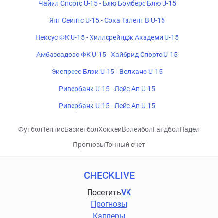
Чайил Спортс U-15 - Блю Бомберс Блю U-15
Янг Сейнтс U-15 - Сока Талент B U-15
Нексус ФК U-15 - Хиллсрейндж Академи U-15
Амбассадорс ФК U-15 - Хайбрид Спортс U-15
Экспресс Блэк U-15 - Волкано U-15
Ривербанк U-15 - Лейс Ап U-15
Ривербанк U-15 - Лейс Ап U-15
Футбол
Теннис
Баскетбол
Хоккей
Волейбол
Гандбол
Падел
Прогнозы
Точный счет
CHECKLIVE
Посетить
VK
Прогнозы
Капперы