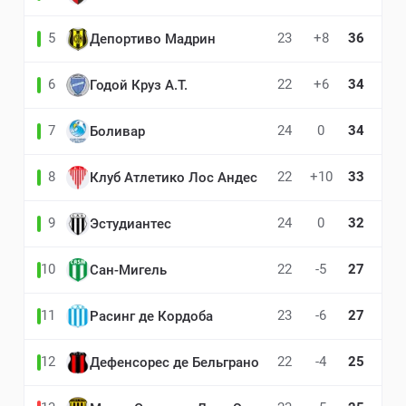
5
23
+8
36
Депортиво Мадрин
6
22
+6
34
Годой Круз А.Т.
7
24
0
34
Боливар
8
22
+10
33
Клуб Атлетико Лос Андес
9
24
0
32
Эстудиантес
10
22
-5
27
Сан-Мигель
11
23
-6
27
Расинг де Кордоба
12
22
-4
25
Дефенсорес де Бельграно