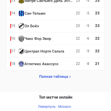
13
23
-5
25
Митре Сантьяго Дель Эстеро
14
22
-5
23
Сан-Тельмо
15
23
-9
23
Ол Бойз
16
22
-6
22
Чако Фор Эвер
17
22
-9
22
Централ Норте Сальта
18
22
-8
21
Атлетико Акассусо
Полная таблица
Топ матчи онлайн
Ливерпуль - Монако