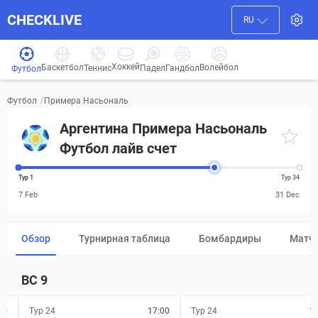
CHECKLIVE
RU
Хоккей
Баскетбол
Волейбол
Гандбол
Теннис
Падел
Футбол
/
Примера Насьональ
Футбол
Аргентина Примера Насьональ
Футбол лайв счет
Тур 1
Тур 34
7 Feb
31 Dec
Обзор
Турнирная таблица
Бомбардиры
Матч
ВС
9
00
Тур 24
17:00
Тур 24
1