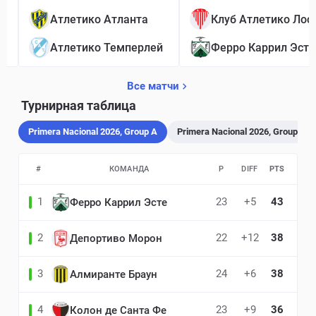
Атлетико Атланта
Кл
Атлетико Темперлей
Ферро Каррил Эсте
Все матчи
Турнирная таблица
Primera Nacional 2026, Group A
Primera Nacional 2026, Group B
#
КОМАНДА
P
DIFF
PTS
1
23
+5
43
Ферро Каррил Эсте
2
22
+12
38
Депортиво Морон
3
24
+6
38
Алмиранте Браун
4
23
+9
36
Колон де Санта Фе