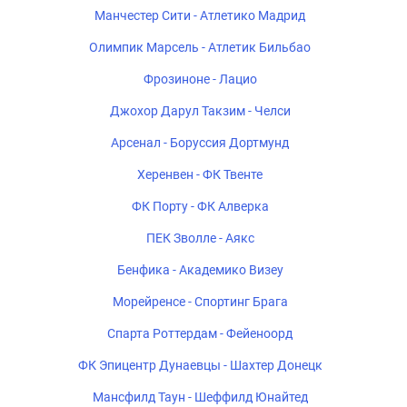
Манчестер Сити - Атлетико Мадрид
Олимпик Марсель - Атлетик Бильбао
Фрозиноне - Лацио
Джохор Дарул Такзим - Челси
Арсенал - Боруссия Дортмунд
Херенвен - ФК Твенте
ФК Порту - ФК Алверка
ПЕК Зволле - Аякс
Бенфика - Академико Визеу
Морейренсе - Спортинг Брага
Спарта Роттердам - Фейеноорд
ФК Эпицентр Дунаевцы - Шахтер Донецк
Мансфилд Таун - Шеффилд Юнайтед