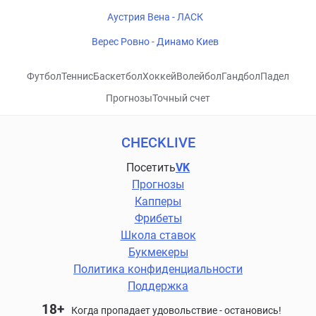
Аустрия Вена - ЛАСК
Верес Ровно - Динамо Киев
Футбол
Теннис
Баскетбол
Хоккей
Волейбол
Гандбол
Падел
Прогнозы
Точный счет
CHECKLIVE
Посетить
VK
Прогнозы
Капперы
Фрибеты
Школа ставок
Букмекеры
Политика конфиденциальности
Поддержка
18+
Когда пропадает удовольствие - остановись!