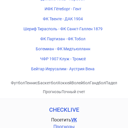
ИФК Гётеборг - Гент
ФК Твенте - ДАК 1904
Шериф Тирасполь - ФК Санкт-Галлен 1879
ФК Партизан - ФК Тобол
Богемиан - ФК Мидтьюлланн
ЧФР 1907 Клуж - Тромсё
Бейтар Иерусалим - Аустрия Вена
Футбол
Теннис
Баскетбол
Хоккей
Волейбол
Гандбол
Падел
Прогнозы
Точный счет
CHECKLIVE
Посетить
VK
Прогнозы