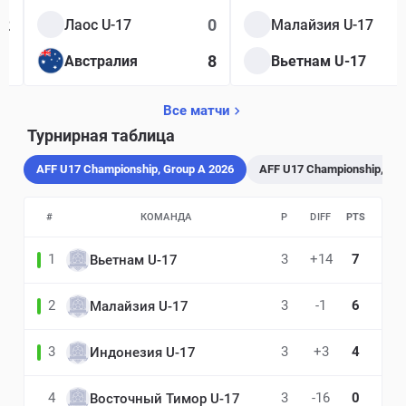
2
0
Лаос U-17
Малайзия U-17
1
8
Австралия
Вьетнам U-17
Все матчи
Турнирная таблица
AFF U17 Championship, Group A 2026
AFF U17 Championship, Gro
#
КОМАНДА
P
DIFF
PTS
1
3
+14
7
Вьетнам U-17
2
3
-1
6
Малайзия U-17
3
3
+3
4
Индонезия U-17
4
3
-16
0
Восточный Тимор U-17