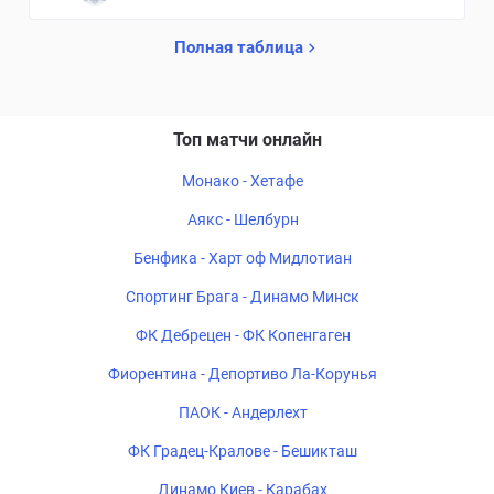
Полная таблица
Топ матчи онлайн
Монако - Хетафе
Аякс - Шелбурн
Бенфика - Харт оф Мидлотиан
Спортинг Брага - Динамо Минск
ФК Дебрецен - ФК Копенгаген
Фиорентина - Депортиво Ла-Корунья
ПАОК - Андерлехт
ФК Градец-Кралове - Бешикташ
Динамо Киев - Карабах