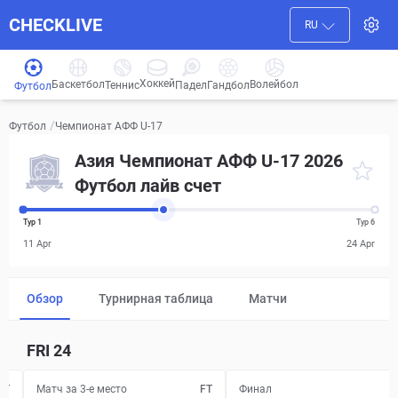
CHECKLIVE
RU
Хоккей
Баскетбол
Волейбол
Гандбол
Теннис
Падел
Футбол
/
Чемпионат АФФ U-17
Футбол
Азия Чемпионат АФФ U-17 2026
Футбол лайв счет
Тур 1
Тур 6
11 Apr
24 Apr
Обзор
Турнирная таблица
Матчи
FRI
24
FT
Матч за 3-е место
FT
Финал