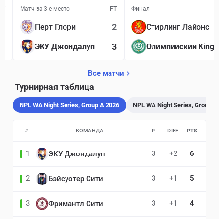
FT
Матч за 3-е место
FT
Финал
0
2
Перт Глори
Стирлинг Лайонс
1
3
ЭКУ Джондалуп
Олимпийский Kingswa
Все матчи
Турнирная таблица
NPL WA Night Series, Group A 2026
NPL WA Night Series, Group B
#
КОМАНДА
P
DIFF
PTS
1
3
+2
6
ЭКУ Джондалуп
2
3
+1
5
Бэйсуотер Сити
3
3
+1
4
Фримантл Сити