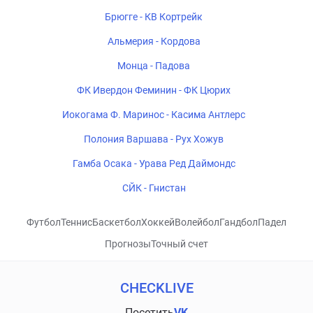
Брюгге - КВ Кортрейк
Альмерия - Кордова
Монца - Падова
ФК Ивердон Феминин - ФК Цюрих
Иокогама Ф. Маринос - Касима Антлерс
Полония Варшава - Рух Хожув
Гамба Осака - Урава Ред Даймондс
СЙК - Гнистан
Футбол
Теннис
Баскетбол
Хоккей
Волейбол
Гандбол
Падел
Прогнозы
Точный счет
CHECKLIVE
Посетить
VK