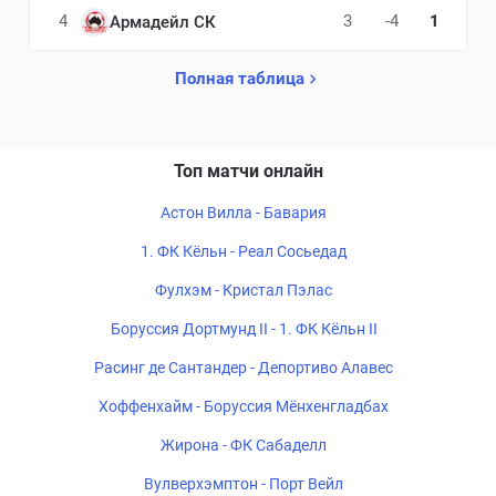
4
3
-4
1
Армадейл СК
Полная таблица
Топ матчи онлайн
Астон Вилла - Бавария
1. ФК Кёльн - Реал Сосьедад
Фулхэм - Кристал Пэлас
Боруссия Дортмунд II - 1. ФК Кёльн II
Расинг де Сантандер - Депортиво Алавес
Хоффенхайм - Боруссия Мёнхенгладбах
Жирона - ФК Сабаделл
Вулверхэмптон - Порт Вейл