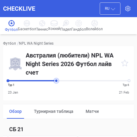
CHECKLIVE
RU
Хоккей
Баскетбол
Волейбол
Гандбол
Теннис
Падел
Футбол
/
NPL WA Night Series
Футбол
Австралия (любители) NPL WA
Night Series 2026 Футбол лайв
счет
Тур 1
Тур 6
23 Jan
21 Feb
Обзор
Турнирная таблица
Матчи
СБ
21