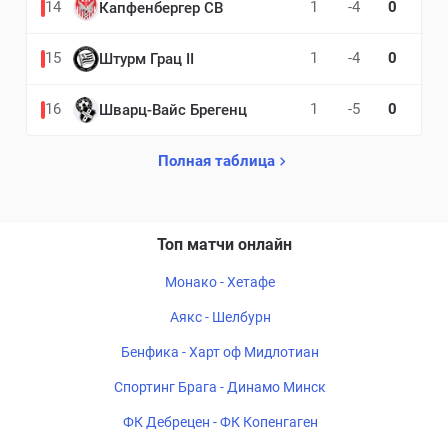
14
1
-4
0
Капфенбергер СВ
15
1
-4
0
Штурм Грац II
16
1
-5
0
Шварц-Вайс Брегенц
Полная таблица
Топ матчи онлайн
Монако - Хетафе
Аякс - Шелбурн
Бенфика - Харт оф Мидлотиан
Спортинг Брага - Динамо Минск
ФК Дебрецен - ФК Копенгаген