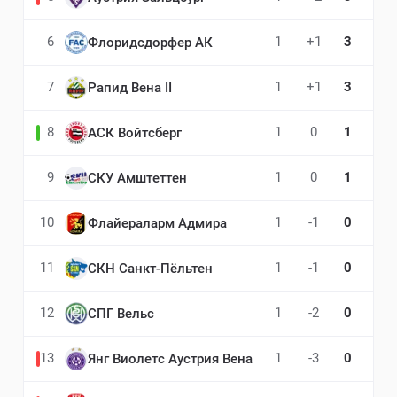
6
1
+1
3
Флоридсдорфер АК
7
1
+1
3
Рапид Вена II
8
1
0
1
АСК Войтсберг
9
1
0
1
СКУ Амштеттен
10
1
-1
0
Флайераларм Адмира
11
1
-1
0
СКН Санкт-Пёльтен
12
1
-2
0
СПГ Вельс
13
1
-3
0
Янг Виолетс Аустрия Вена