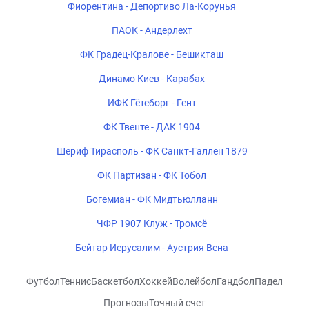
Фиорентина - Депортиво Ла-Корунья
ПАОК - Андерлехт
ФК Градец-Кралове - Бешикташ
Динамо Киев - Карабах
ИФК Гётеборг - Гент
ФК Твенте - ДАК 1904
Шериф Тирасполь - ФК Санкт-Галлен 1879
ФК Партизан - ФК Тобол
Богемиан - ФК Мидтьюлланн
ЧФР 1907 Клуж - Тромсё
Бейтар Иерусалим - Аустрия Вена
Футбол
Теннис
Баскетбол
Хоккей
Волейбол
Гандбол
Падел
Прогнозы
Точный счет