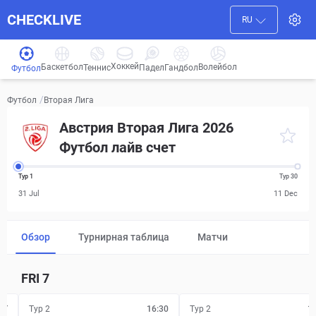
CHECKLIVE
RU
Хоккей
Баскетбол
Волейбол
Гандбол
Теннис
Падел
Футбол
/
Вторая Лига
Футбол
Австрия Вторая Лига 2026
Футбол лайв счет
Тур 1
Тур 30
31 Jul
11 Dec
Обзор
Турнирная таблица
Матчи
FRI
7
FT
Тур 2
16:30
Тур 2
1