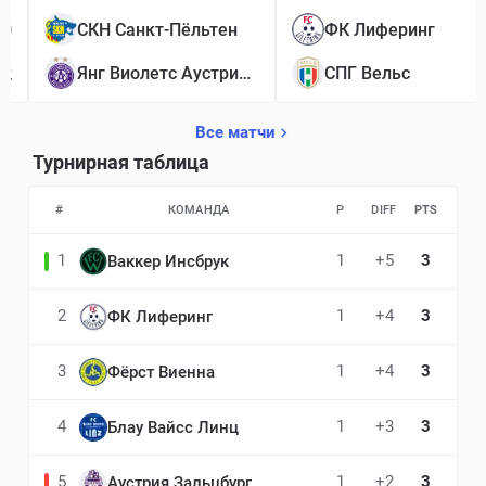
0
СКН Санкт-Пёльтен
ФК Лиферинг
2
Янг Виолетс Аустрия Вена
СПГ Вельс
Все матчи
Турнирная таблица
#
КОМАНДА
P
DIFF
PTS
1
1
+5
3
Ваккер Инсбрук
2
1
+4
3
ФК Лиферинг
3
1
+4
3
Фёрст Виенна
4
1
+3
3
Блау Вайсс Линц
5
1
+2
3
Аустрия Зальцбург